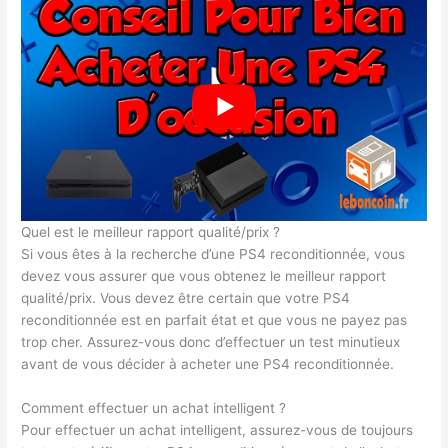
Quel est le meilleur rapport qualité/prix ?
Si vous êtes à la recherche d’une PS4 reconditionnée, vous
devez vous assurer que vous obtenez le meilleur rapport
qualité/prix. Vous devez être certain que votre PS4
reconditionnée est en parfait état et que vous ne payez pas
trop cher. Assurez-vous donc d’effectuer un test minutieux
avant de vous décider à acheter une PS4 reconditionnée.
Comment effectuer un achat intelligent ?
Pour effectuer un achat intelligent, assurez-vous de toujours