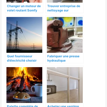
Changer un moteur de
Trouver entreprise de
volet roulant Somfy
nettoyage sur
Toulouse
Quel fournisseur
Fabriquer une presse
d’électricité choisir
hydraulique
Palette complète de
Acheter une verrière